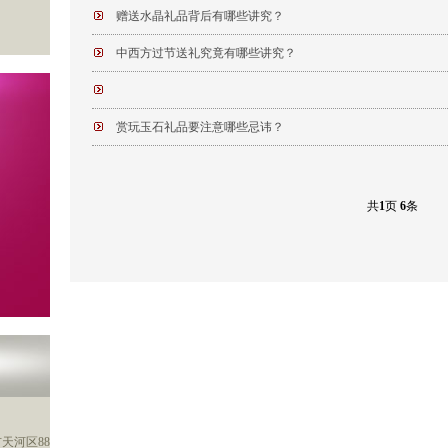
赠送水晶礼品背后有哪些讲究？
中西方过节送礼究竟有哪些讲究？
赏玩玉石礼品要注意哪些忌讳？
？
共
1
页
6
条
天河区88